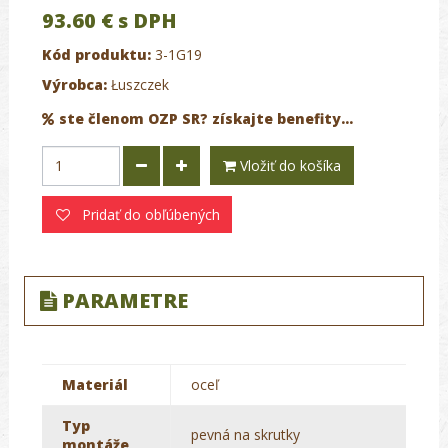
93.60 €
s DPH
Kód produktu:
3-1G19
Výrobca:
Łuszczek
ste členom OZP SR? získajte benefity...
Vložiť do košíka
Pridať do obľúbených
PARAMETRE
Materiál
oceľ
Typ
pevná na skrutky
montáže