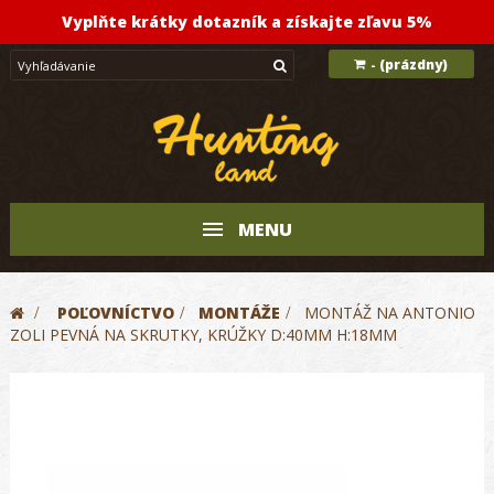
Vyplňte krátky dotazník a získajte zľavu 5%
(prázdny)
-
MENU
>
POĽOVNÍCTVO
>
MONTÁŽE
>
MONTÁŽ NA ANTONIO
ZOLI PEVNÁ NA SKRUTKY, KRÚŽKY D:40MM H:18MM