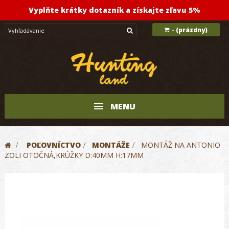
Vyplňte krátky dotazník a získajte zľavu 5%
(prázdny)
-
MENU
>
POĽOVNÍCTVO
>
MONTÁŽE
>
MONTÁŽ NA ANTONIO
ZOLI OTOČNÁ,KRÚŽKY D:40MM H:17MM