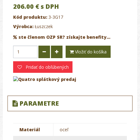
206.00 €
s DPH
Kód produktu:
3-3G17
Výrobca:
Łuszczek
ste členom OZP SR? získajte benefity...
Vložiť do košíka
Pridať do obľúbených
PARAMETRE
Materiál
oceľ