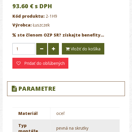
93.60 €
s DPH
Kód produktu:
2-1H9
Výrobca:
Łuszczek
ste členom OZP SR? získajte benefity...
Vložiť do košíka
Pridať do obľúbených
PARAMETRE
Materiál
oceľ
Typ
pevná na skrutky
montáže