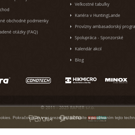
Veľkostné tabuľky
chod
Kariéra v HuntingLande
né obchodné podmienky
Provízny ambasadorský progr
ladené otázky (FAQ)
Spolupráca - Sponzorské
Kalendár akcií
Blog
© 2011 - 2025 RAPIER s.r.o.
kies. Pokračovaním v jej prezeraní súhlasíte s používaním tejto techn