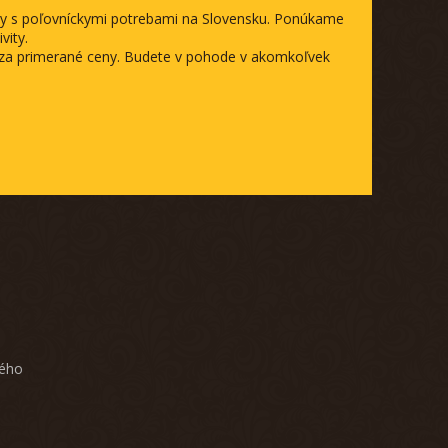
ody s poľovníckymi potrebami na Slovensku. Ponúkame
vity.
a za primerané ceny. Budete v pohode v akomkoľvek
ného