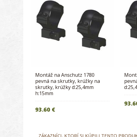
Montáž na Anschutz 1780
Mont
pevná na skrutky, krúžky na
pevná
skrutky, krúžky d:25,4mm
d:25
h:15mm
93.6
93.60 €
ZÁKAZNÍCI, KTORÍ SI KÚPILI TENTO PRODUKT