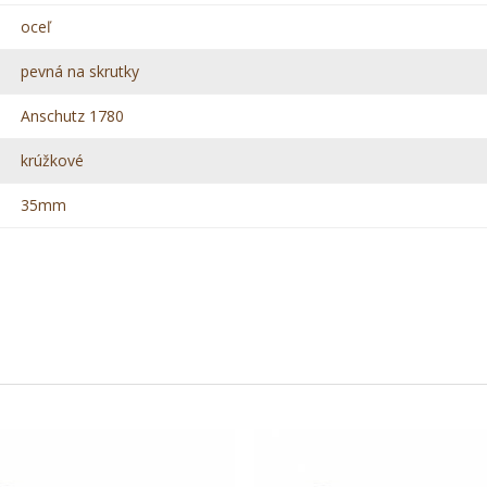
oceľ
pevná na skrutky
Anschutz 1780
krúžkové
35mm