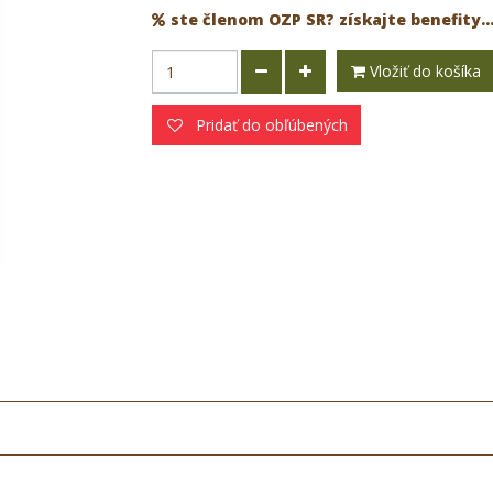
ste členom OZP SR? získajte benefity..
Vložiť do košíka
Pridať do obľúbených