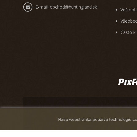
E-mail:
obchod@huntingland.sk
Veľkoob
Všeobec
Často k
Naša webstránka používa technológiu coo