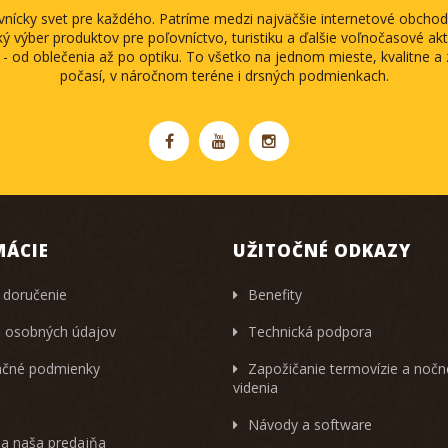
ovnícky svet pre každého. Patríme medzi najväčšie internetové obch
ký výber produktov pre poľovníctvo, turistiku a ďalšie voľnočasové akti
 - od oblečenia až po optiku. To všetko na jednom mieste, kvalitne 
počasí, v náročnom teréne i drsných podmienkach.
MÁCIE
UŽITOČNÉ ODKAZY
 doručenie
Benefity
 osobných údajov
Technická podpora
čné podmienky
Zapožičanie termovízie a noč
videnia
Návody a software
 a naša predajňa