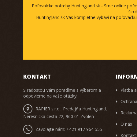
Poľovnícke potreby Huntingland.sk - Sme online poľ
širo
Huntingland.sk Vás kompletne vybaví na poľovačku
KONTAKT
INFOR
S radosťou Vám poradíme s výberom a
Platba a
odpovieme na vaše otázky!
Ochrana
RAPIER s.r.o., Predajňa Huntingland,
Reklama
Neresnická cesta 22, 960 01 Zvolen
O nás
Zavolajte nám:
+421 917 964 555
Kontakt