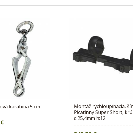
Montáž rýchloupínacia, ší
ťová karabina 5 cm
Picatinny Super Short, kr
d:25,4mm h:12
 €