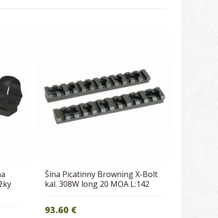
na
Šína Picatinny Browning X-Bolt
úžky
kal. 308W long 20 MOA L:142
93.60 €