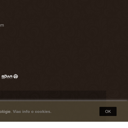
am
ológie.
Viac info o cookies.
OK