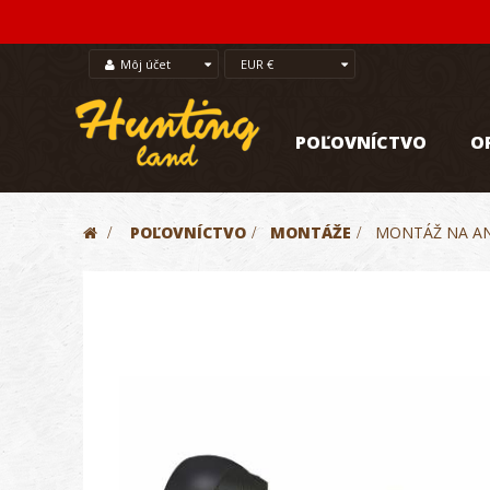
Môj účet
EUR €
POĽOVNÍCTVO
O
>
POĽOVNÍCTVO
>
MONTÁŽE
>
MONTÁŽ NA AN