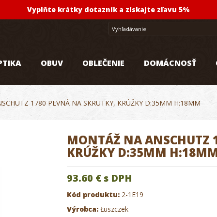
Vyplňte krátky dotazník a získajte zľavu 5%
PTIKA
OBUV
OBLEČENIE
DOMÁCNOSŤ
SCHUTZ 1780 PEVNÁ NA SKRUTKY, KRÚŽKY D:35MM H:18MM
MONTÁŽ NA ANSCHUTZ 1
KRÚŽKY D:35MM H:18M
93.60 €
s DPH
Kód produktu:
2-1E19
Výrobca:
Łuszczek