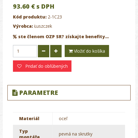
93.60 €
s DPH
Kód produktu:
2-1C23
Výrobca:
Łuszczek
ste členom OZP SR? získajte benefity...
Vložiť do košíka
Pridať do obľúbených
PARAMETRE
Materiál
oceľ
Typ
pevná na skrutky
montáže