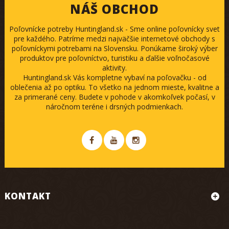
NÁŠ OBCHOD
Poľovnícke potreby Huntingland.sk - Sme online poľovnícky svet
pre každého. Patríme medzi najväčšie internetové obchody s
poľovníckymi potrebami na Slovensku. Ponúkame široký výber
produktov pre poľovníctvo, turistiku a ďalšie voľnočasové
aktivity.
Huntingland.sk Vás kompletne vybaví na poľovačku - od
oblečenia až po optiku. To všetko na jednom mieste, kvalitne a
za primerané ceny. Budete v pohode v akomkoľvek počasí, v
náročnom teréne i drsných podmienkach.
KONTAKT