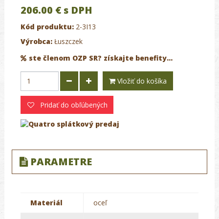
206.00 €
s DPH
Kód produktu:
2-3I13
Výrobca:
Łuszczek
ste členom OZP SR? získajte benefity...
Vložiť do košíka
Pridať do obľúbených
PARAMETRE
Materiál
oceľ