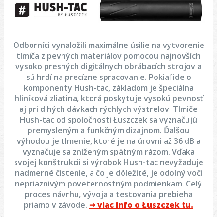
Odborníci vynaložili maximálne úsilie na vytvorenie
tlmiča z pevných materiálov pomocou najnovších
vysoko presných digitálnych obrábacích strojov a
sú hrdí na precízne spracovanie. Pokiaľ ide o
komponenty Hush-tac, základom je špeciálna
hliníková zliatina, ktorá poskytuje vysokú pevnosť
aj pri dlhých dávkach rýchlych výstrelov. Tlmiče
Hush-tac od spoločnosti Łuszczek sa vyznačujú
premysleným a funkčným dizajnom. Ďalšou
výhodou je tlmenie, ktoré je na úrovni až 36 dB a
vyznačuje sa zníženým spätným rázom. Vďaka
svojej konštrukcii si výrobok Hush-tac nevyžaduje
nadmerné čistenie, a čo je dôležité, je odolný voči
nepriaznivým poveternostným podmienkam. Celý
proces návrhu, vývoja a testovania prebieha
priamo v závode.
➞ viac info o Łuszczek tu.