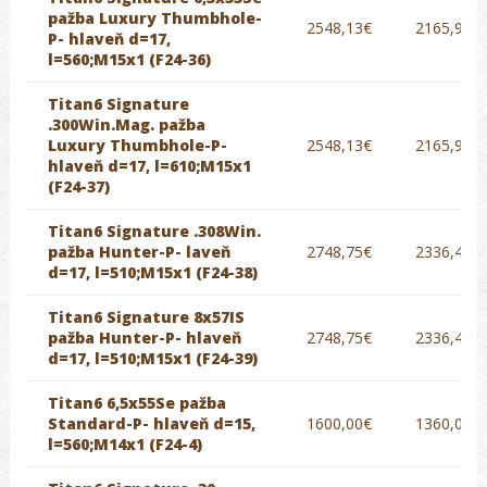
pažba Luxury Thumbhole-
2548,13€
2165,91€
P- hlaveň d=17,
l=560;M15x1 (F24-36)
Titan6 Signature
.300Win.Mag. pažba
Luxury Thumbhole-P-
2548,13€
2165,91€
hlaveň d=17, l=610;M15x1
(F24-37)
Titan6 Signature .308Win.
pažba Hunter-P- laveň
2748,75€
2336,44€
d=17, l=510;M15x1 (F24-38)
Titan6 Signature 8x57IS
pažba Hunter-P- hlaveň
2748,75€
2336,44€
d=17, l=510;M15x1 (F24-39)
Titan6 6,5x55Se pažba
Standard-P- hlaveň d=15,
1600,00€
1360,00€
l=560;M14x1 (F24-4)