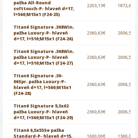
pažba All-Round
2203,13€
1872,66€
softtouch-P- hlaveň d=17,
l=560;M15x1 (F24-25)
Titan6 Signature .308Win.
pažba Luxury-P- hlaveň
2360,63€
2006,54€
d=17, l=510;M15x1 (F24-26)
Titan6 Signature .308Win.
pažba Luxury-P- hlaveň
2360,63€
2006,54€
d=17, l=510;M15x1 (F24-27)
Titan6 Signature .30-
06Spr. pažba Luxury-P-
2360,63€
2006,54€
hlaveň d=17, l=560;M15x1
(F24-28)
Titan6 Signature 9,3x62
pažba Luxury-P- hlaveň
2360,63€
2006,54€
d=17, l=560;M15x1 (F24-29)
Titan6 6,5x55Se pažba
Standard-P- hlaveň d=15,
1600,00€
1360,00€