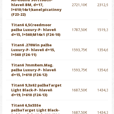
hlaveň BM, d=17,
2721,10€
2312,94€
l=610;14x1;kanel;picatinny
(F23-22)
Titan6 6,5Creedmoor
pažba Luxury-P- hlaveň
1787,50€
1519,38€
d=15, l=560;M14x1 (F24-10)
Titan6 .270Win pažba
Luxury-P- hlaveň d=15,
1593,75€
1354,69€
l=560 (F24-11)
Titan6 7mmRem.Mag.
pažba Luxury-P- hlaveň
1593,75€
1354,69€
d=15, l=610 (F24-12)
Titan6 9,3x62 pažbaTarget
Light Black-P- hlaveň
1687,50€
1434,38€
d=19, l=610 (F24-13)
Titan6 6,5x55Se
pažbaTarget Light Black-
1687,50€
1434,38€