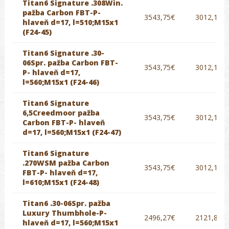
Titan6 Signature .308Win.
pažba Carbon FBT-P-
3543,75€
3012,19€
hlaveň d=17, l=510;M15x1
(F24-45)
Titan6 Signature .30-
06Spr. pažba Carbon FBT-
3543,75€
3012,19€
P- hlaveň d=17,
l=560;M15x1 (F24-46)
Titan6 Signature
6,5Creedmoor pažba
3543,75€
3012,19€
Carbon FBT-P- hlaveň
d=17, l=560;M15x1 (F24-47)
Titan6 Signature
.270WSM pažba Carbon
3543,75€
3012,19€
FBT-P- hlaveň d=17,
l=610;M15x1 (F24-48)
Titan6 .30-06Spr. pažba
Luxury Thumbhole-P-
2496,27€
2121,83€
hlaveň d=17, l=560;M15x1