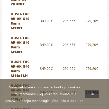
28 UNEF
HUSH-TAC
AR-AK G40
349,00€
296,65€
279,20€
8mm
M13x1
HUSH-TAC
AR-AK G40
349,00€
296,65€
279,20€
8mm
M14x1
HUSH-TAC
AR-AK G40
349,00€
296,65€
279,20€
8mm
M14x1 LH
HUSH-TAC
Naša webstránka používa technológiu cookies.
AR-AK G40
349,00€
296,65€
279,20€
Pokračovaním v jej prezeraní súhlasíte s
OK
8mm
M15x1
používaním tejto technológie.
Viac info o cookies.