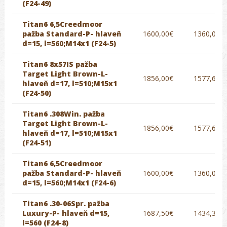
(F24-49)
Titan6 6,5Creedmoor
pažba Standard-P- hlaveň
1600,00€
1360,00€
d=15, l=560;M14x1 (F24-5)
Titan6 8x57IS pažba
Target Light Brown-L-
1856,00€
1577,60€
hlaveň d=17, l=510;M15x1
(F24-50)
Titan6 .308Win. pažba
Target Light Brown-L-
1856,00€
1577,60€
hlaveň d=17, l=510;M15x1
(F24-51)
Titan6 6,5Creedmoor
pažba Standard-P- hlaveň
1600,00€
1360,00€
d=15, l=560;M14x1 (F24-6)
Titan6 .30-06Spr. pažba
Luxury-P- hlaveň d=15,
1687,50€
1434,38€
l=560 (F24-8)