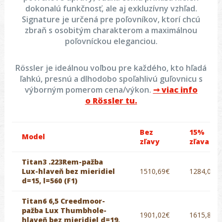
dokonalú funkčnosť, ale aj exkluzívny vzhľad.
Signature je určená pre poľovníkov, ktorí chcú
zbraň s osobitým charakterom a maximálnou
poľovníckou eleganciou.
Rössler je ideálnou voľbou pre každého, kto hľadá
ľahkú, presnú a dlhodobo spoľahlivú guľovnicu s
výborným pomerom cena/výkon.
➞
viac info
o
Rössler tu.
Bez
15%
Model
zľavy
zľava
Titan3 .223Rem-pažba
Lux-hlaveň bez mieridiel
1510,69€
1284,09€
d=15, l=560 (F1)
Titan6 6,5 Creedmoor-
pažba Lux Thumbhole-
1901,02€
1615,87€
hlaveň bez mieridiel d=19,