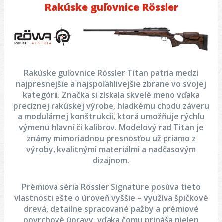
Rakúske guľovnice Rössler
Rakúske guľovnice Rössler Titan patria medzi
najpresnejšie a najspoľahlivejšie zbrane vo svojej
kategórii. Značka si získala skvelé meno vďaka
precíznej rakúskej výrobe, hladkému chodu záveru
a modulárnej konštrukcii, ktorá umožňuje rýchlu
výmenu hlavní či kalibrov. Modelový rad Titan je
známy mimoriadnou presnosťou už priamo z
výroby, kvalitnými materiálmi a nadčasovým
dizajnom.
Prémiová séria Rössler Signature posúva tieto
vlastnosti ešte o úroveň vyššie – využíva špičkové
drevá, detailne spracované pažby a prémiové
povrchové úpravy, vďaka čomu prináša nielen