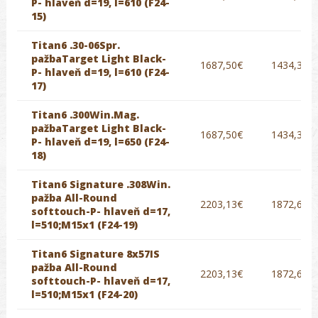
P- hlaveň d=19, l=610 (F24-
15)
Titan6 .30-06Spr.
pažbaTarget Light Black-
1687,50€
1434,38€
P- hlaveň d=19, l=610 (F24-
17)
Titan6 .300Win.Mag.
pažbaTarget Light Black-
1687,50€
1434,38€
P- hlaveň d=19, l=650 (F24-
18)
Titan6 Signature .308Win.
pažba All-Round
2203,13€
1872,66€
softtouch-P- hlaveň d=17,
l=510;M15x1 (F24-19)
Titan6 Signature 8x57IS
pažba All-Round
2203,13€
1872,66€
softtouch-P- hlaveň d=17,
l=510;M15x1 (F24-20)