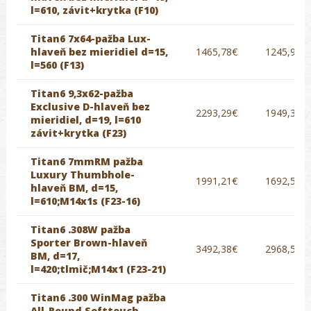
l=610, závit+krytka (F10)
Titan6 7x64-pažba Lux-
hlaveň bez mieridiel d=15,
1465,78€
1245,91€
l=560 (F13)
Titan6 9,3x62-pažba
Exclusive D-hlaveň bez
2293,29€
1949,30€
mieridiel, d=19, l=610
závit+krytka (F23)
Titan6 7mmRM pažba
Luxury Thumbhole-
1991,21€
1692,53€
hlaveň BM, d=15,
l=610;M14x1s (F23-16)
Titan6 .308W pažba
Sporter Brown-hlaveň
3492,38€
2968,52€
BM, d=17,
l=420;tlmič;M14x1 (F23-21)
Titan6 .300 WinMag pažba
All-Round Softtouch-