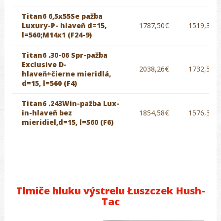
Titan6 6,5x55Se pažba
Luxury-P- hlaveň d=15,
1787,50€
1519,38€
l=560;M14x1 (F24-9)
Titan6 .30-06 Spr-pažba
Exclusive D-
2038,26€
1732,52€
hlaveň+čierne mieridlá,
d=15, l=560 (F4)
Titan6 .243Win-pažba Lux-
in-hlaveň bez
1854,58€
1576,39€
mieridiel,d=15, l=560 (F6)
Tlmiče hluku výstrelu Łuszczek Hush-
Tac