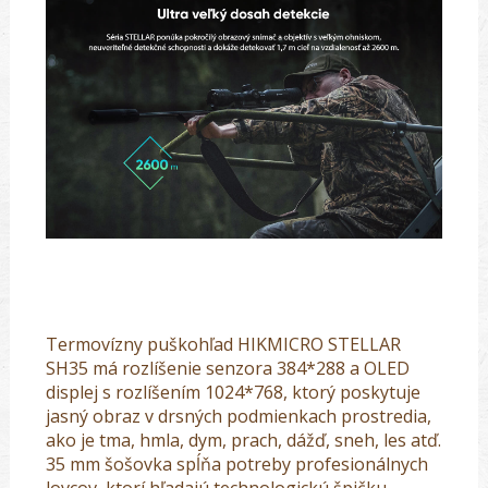
Termovízny puškohľad HIKMICRO STELLAR
SH35 má rozlíšenie senzora 384*288 a OLED
displej s rozlíšením 1024*768, ktorý poskytuje
jasný obraz v drsných podmienkach prostredia,
ako je tma, hmla, dym, prach, dážď, sneh, les atď.
35 mm šošovka spĺňa potreby profesionálnych
lovcov, ktorí hľadajú technologickú špičku.