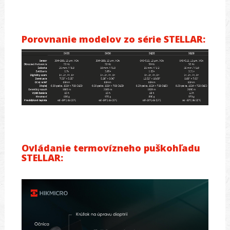
Porovnanie modelov zo série STELLAR:
Ovládanie termovízneho puškohľadu
STELLAR: