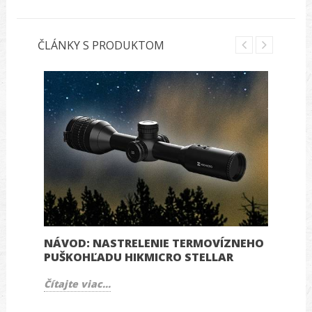
ČLÁNKY S PRODUKTOM
NÁVOD: NASTRELENIE TERMOVÍZNEHO
N
PUŠKOHĽADU HIKMICRO STELLAR
F
5
Čítajte viac...
Čí