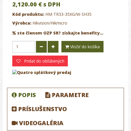
2,120.00 €
s DPH
Kód produktu:
HM-TR33-35XG/W-SH35
Výrobca:
Hikvision/Hikmicro
ste členom OZP SR? získajte benefity...
Vložiť do košíka
Pridať do obľúbených
POPIS
PARAMETRE
PRÍSLUŠENSTVO
VIDEOGALÉRIA