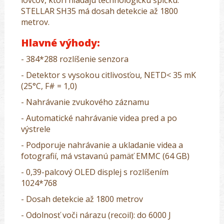
STELLAR SH35 má dosah detekcie až 1800
metrov.
Hlavné výhody:
- 384*288 rozlíšenie senzora
- Detektor s vysokou citlivosťou, NETD< 35 mK
(25°C, F# = 1,0)
- Nahrávanie zvukového záznamu
- Automatické nahrávanie videa pred a po
výstrele
- Podporuje nahrávanie a ukladanie videa a
fotografií, má vstavanú pamäť EMMC (64 GB)
- 0,39-palcový OLED displej s rozlíšením
1024*768
- Dosah detekcie až 1800 metrov
- Odolnosť voči nárazu (recoil):
do 6000 J