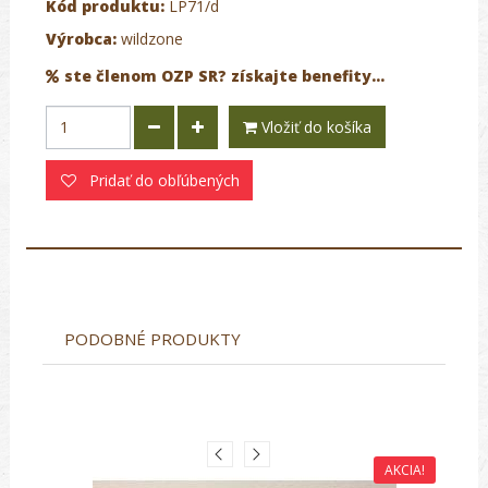
Kód produktu:
LP71/d
Výrobca:
wildzone
ste členom OZP SR? získajte benefity...
Vložiť do košíka
Pridať do obľúbených
PODOBNÉ PRODUKTY
AKCIA!