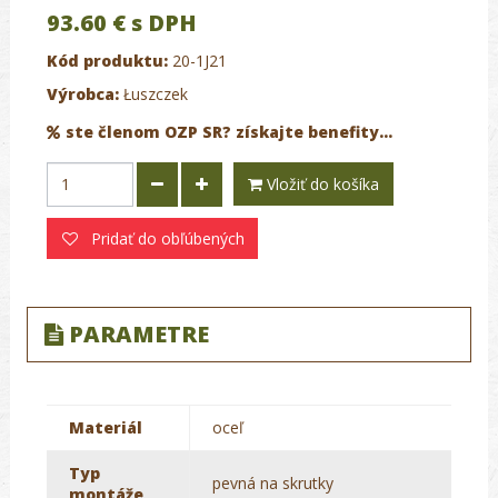
93.60 €
s DPH
Kód produktu:
20-1J21
Výrobca:
Łuszczek
ste členom OZP SR? získajte benefity...
Vložiť do košíka
Pridať do obľúbených
PARAMETRE
Materiál
oceľ
Typ
pevná na skrutky
montáže