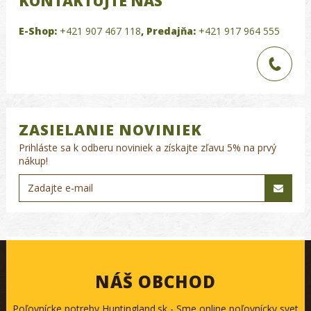
KONTAKTUJTE NÁS
E-Shop:
+421 907 467 118
,
Predajňa:
+421 917 964 555
ZASIELANIE NOVINIEK
Prihláste sa k odberu noviniek a získajte zľavu 5% na prvý
nákup!
NÁŠ OBCHOD
Poľovnícke potreby Huntingland.sk - Sme online poľovnícky svet