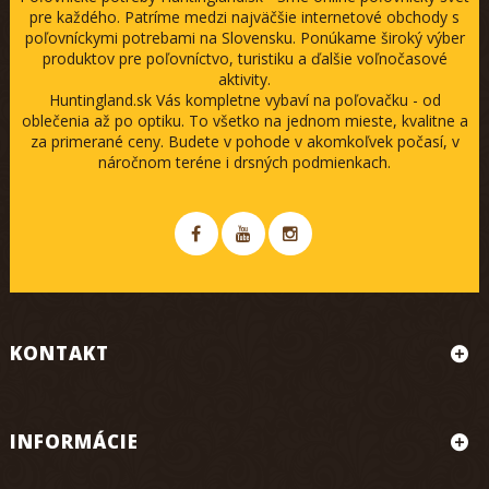
pre každého. Patríme medzi najväčšie internetové obchody s
poľovníckymi potrebami na Slovensku. Ponúkame široký výber
produktov pre poľovníctvo, turistiku a ďalšie voľnočasové
aktivity.
Huntingland.sk Vás kompletne vybaví na poľovačku - od
oblečenia až po optiku. To všetko na jednom mieste, kvalitne a
za primerané ceny. Budete v pohode v akomkoľvek počasí, v
náročnom teréne i drsných podmienkach.
KONTAKT
INFORMÁCIE