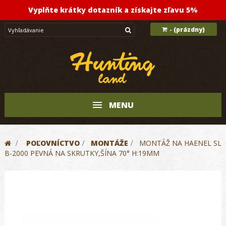
Vyplňte krátky dotazník a získajte zľavu 5%
(prázdny)
-
MENU
>
POĽOVNÍCTVO
>
MONTÁŽE
>
MONTÁŽ NA HAENEL SL
B-2000 PEVNÁ NA SKRUTKY,ŠÍNA 70° H:19MM